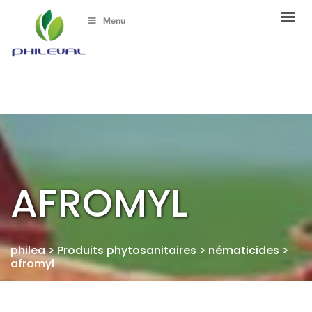
Menu
AFROMYL
philea
>
Produits phytosanitaires
>
nématicides
>
afromyl