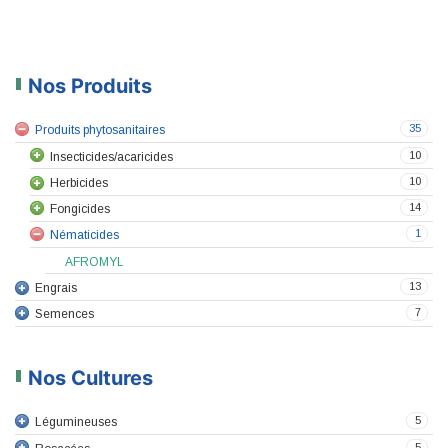
Nos Produits
35
Produits phytosanitaires
10
Insecticides/acaricides
10
Herbicides
14
Fongicides
1
Nématicides
AFROMYL
13
Engrais
7
Semences
Nos Cultures
5
Légumineuses
5