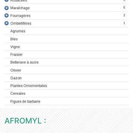
Rosacées
6
Maraîchage
2
Fourragères
1
Ombellifères
Agrumes
Blés
Vigne
Fraisier
Betterave à sucre
Olivier
Gazon
Plantes Ornementales
Cereales
Figues de barbarie
AFROMYL :