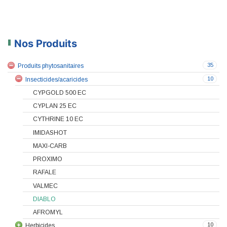
Nos Produits
35
Produits phytosanitaires
10
Insecticides/acaricides
CYPGOLD 500 EC
CYPLAN 25 EC
CYTHRINE 10 EC
IMIDASHOT
MAXI-CARB
PROXIMO
RAFALE
VALMEC
DIABLO
AFROMYL
10
Herbicides