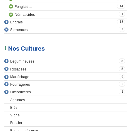
14
Fongicides
1
Nématicides
13
Engrais
7
Semences
Nos Cultures
5
Légumineuses
5
Rosacées
6
Maraîchage
2
Fourragères
1
Ombellifères
Agrumes
Blés
Vigne
Fraisier
Betterave à sucre