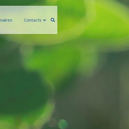
naires
Contacts
imulants/oligo-éléments
RO-K
RRIER
85 WG
BFER SP
nstay Calcio
xi-Grow
OTEX