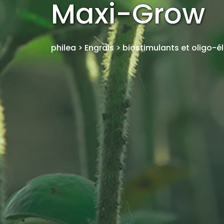
Maxi-Grow
philea
>
Engrais
>
biostimulants et oligo-