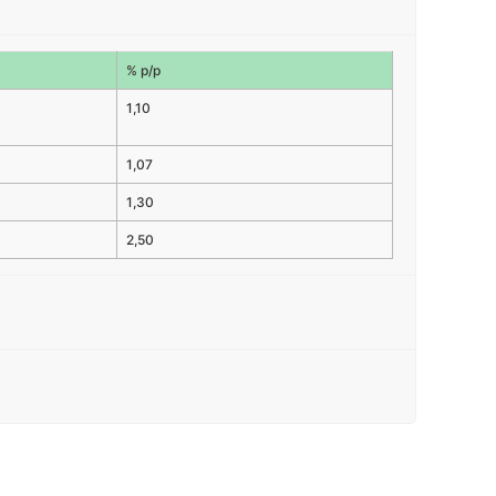
% p/p
1,10
1,07
1,30
2,50