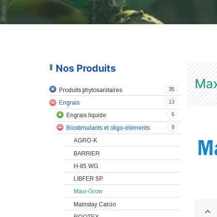
Nos Produits
Max
35
Produits phytosanitaires
13
Engrais
5
Engrais liquide
8
Biostimulants et oligo-éléments
AGRO-K
BARRIER
H-85 WG
LIBFER SP
Maxi-Grow
Mainstay Calcio
ROOTEX