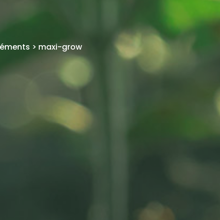
TR
éléments
>
maxi-grow