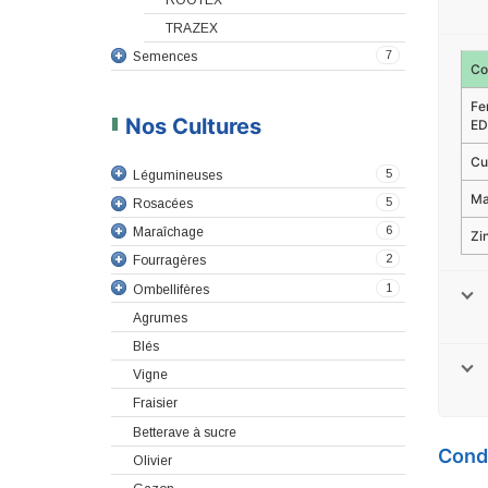
TRAZEX
7
Semences
Co
Fe
Nos Cultures
ED
Cu
5
Légumineuses
Ma
5
Rosacées
6
Maraîchage
Zi
2
Fourragères
1
Ombellifères
Agrumes
Blés
Vigne
Fraisier
Betterave à sucre
Cond
Olivier