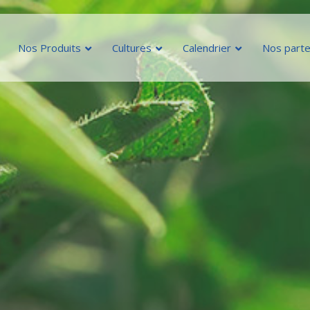
Nos Produits
Cultures
Calendrier
Nos parte
Engrais liquide
Biost
FERTI TOP
AG
CATS
BA
KTS
H-
THIO-SUL
LI
TRISERT-CB
Mai
Ma
RO