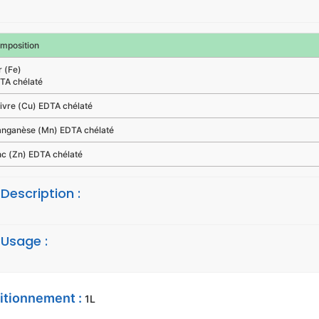
mposition
r (Fe)
TA chélaté
ivre (Cu) EDTA chélaté
nganèse (Mn) EDTA chélaté
nc (Zn) EDTA chélaté
Description :
Usage :
itionnement :
1L