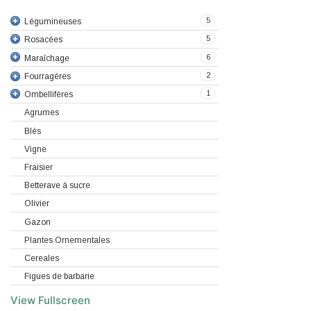
5
Légumineuses
5
Rosacées
6
Maraîchage
2
Fourragères
1
Ombellifères
Agrumes
Blés
Vigne
Fraisier
Betterave à sucre
Olivier
Gazon
Plantes Ornementales
Cereales
Figues de barbarie
View Fullscreen