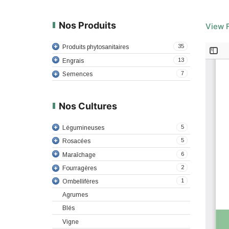
Nos Produits
View F
35
Produits phytosanitaires
13
Engrais
7
Semences
Nos Cultures
5
Légumineuses
5
Rosacées
6
Maraîchage
2
Fourragères
1
Ombellifères
Agrumes
Blés
Vigne