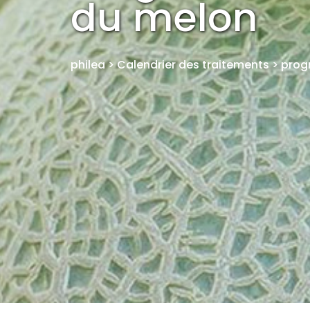
du melon
philea
>
Calendrier des traitements
>
prog