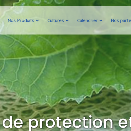
Nos Produits
Cultures
Calendrier
Nos parte
CYPGOLD 500 EC
CYPLAN 25 EC
CYTHRINE 10 EC
DIABLO
IMIDASHOT
MAXI-CARB
PROXIMO
RAFALE
e protection et
VALMEC