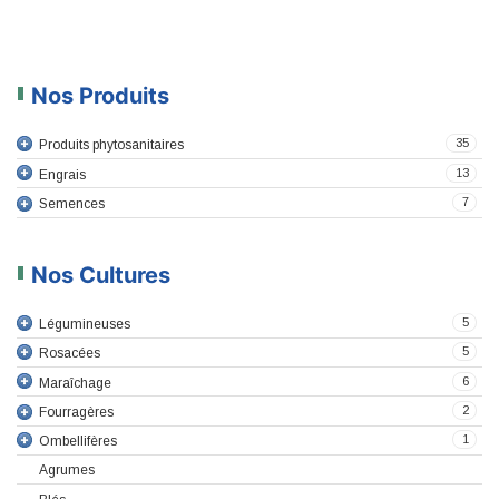
Nos Produits
35
Produits phytosanitaires
13
Engrais
7
Semences
Nos Cultures
5
Légumineuses
5
Rosacées
6
Maraîchage
2
Fourragères
1
Ombellifères
Agrumes